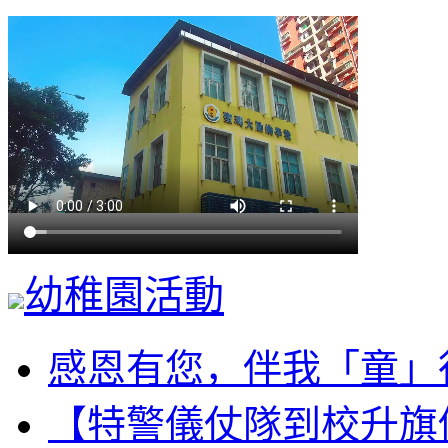
幼稚園活動
感恩有您，伴我「童」行
【特警儀仗隊到校升旗儀