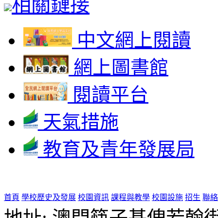
相關鏈接
中文網上閱讀
網上圖書館
閱讀平台
天氣措施
教育及青年發展局
首頁
學校歷史及發展
校園資訊
課程與教學
校園設施
招生
聯絡
地址: 澳門筷子基俾若翰街28號