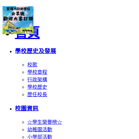
首頁
學校歷史及發展
校歌
學校章程
行政架構
學校歷史
歷任校長
校園資訊
☆學生榮譽榜☆
幼稚園活動
小學部活動