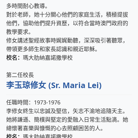
多時間耐心教導。
對於老師，她十分關心他們的家庭生活，積極提拔
他們，協助他們提升資歷，以符合當時澳門政府的
教學要求。
修女講述聖經故事時娓娓動聽，深深吸引著聽眾，
帶領更多師生和家長認識和親近耶穌。
校名：
瑪大肋納嘉諾撒學校
第二任校長
李玉琼修女 (Sr. Maria Lei)
任職時間：1973-1976
李修女終生以忠誠及堅信，矢志不渝地追隨天主。
她將謙遜、簡樸與堅定的愛融入日常生活點滴。她
總懷著喜樂與慷慨的心去照顧困苦的人。
校名：
瑪大肋納嘉諾撒學校