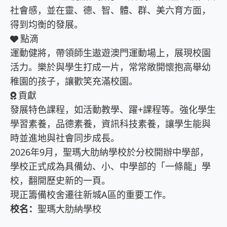
社會感，並在靈、德、智、體、群、美六育方面，
得到均衡的發展。
點滴
運動健將，帶領師生遨遊澳門運動場上，展現校園
活力。樂於與學生打成一片，常常敞開懷抱高舉幼
稚園的孩子，讓歡笑充滿校園。
貢獻
發展特色課程，如活動教學、躍+課程等。強化學生
學習素養，品德素養，資訊科技素養，讓學生能與
時並進地與社會同步成長。
2026年9月，聖瑪大肋納學校於分校開辦中學部，
學校正式成為具備幼、小、中學部的「一條龍」學
校，翻開歷史新的一頁。
現正籌備校舍遷往新城A區的重要工作。
校名：
聖瑪大肋納學校