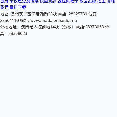
首頁
學校歷史及發展
校園資訊
課程與教學
校園設施
招生
聯絡
我們
資料下載
地址: 澳門筷子基俾若翰街28號 電話: 28225739 傳真:
28564110 網址: www.madalena.edu.mo
分校地址：澳門老人院前地14號（分校）電話:28373063 傳
真：28368023