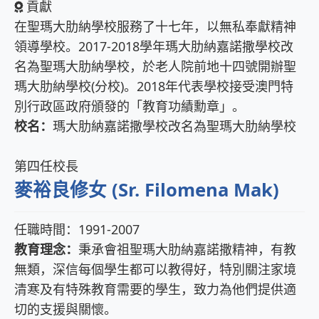
貢獻
在聖瑪大肋納學校服務了十七年，以無私奉獻精神
領導學校。2017-2018學年瑪大肋納嘉諾撒學校改
名為聖瑪大肋納學校，於老人院前地十四號開辦聖
瑪大肋納學校(分校)。2018年代表學校接受澳門特
別行政區政府頒發的「教育功績勳章」。
校名：
瑪大肋納嘉諾撒學校改名為聖瑪大肋納學校
第四任校長
麥裕良修女 (Sr. Filomena Mak)
任職時間：1991-2007
教育理念：
秉承會祖聖瑪大肋納嘉諾撒精神，有教
無類，深信每個學生都可以教得好，特別關注家境
清寒及有特殊教育需要的學生，致力為他們提供適
切的支援與關懷。