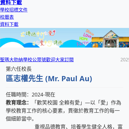
資料下載
學校招標文件
校曆表
資料下載
聖瑪大肋納學校公眾號歡迎大家訂閱
202
第六任校長
區志權先生 (Mr. Paul Au)
任職時間：2024-現在
教育理念：
「歡笑校園 全賴有愛」—以「愛」作為
學校教育工作的核心要素，貫徹於教育工作的每一
個細節當中。
重視品德教育、培養學生健全人格，富