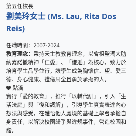
第五任校長
劉美玲女士 (Ms. Lau, Rita Dos
Reis)
任職時間：2007-2024
教育理念：
秉持天主教教育理念，以會祖聖瑪大肋
納嘉諾撒精神「仁愛」、「謙遜」為核心，致力於
培育學生品學並行，讓學生成為胸懷信、望、愛三
德、身心健康、禮儀周全且勇於承擔的人。
點滴
實行「愛的教育」，推行「以輔代訓」，引入「生
活法庭」與「復和調解」，引導學生真實表達內心
想法與感受，在體悟他人處境的基礎上學會承擔自
身責任，以解決校園紛爭與違規事件，營造校園和
諧。