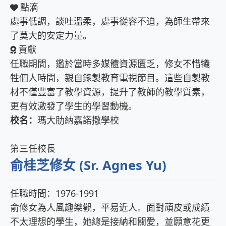
點滴
處事低調，談吐溫柔，處事從容不迫，為師生帶來
了莫大的安定力量。
貢獻
任職期間，鑑於當時多媒體資源匱乏，修女不惜犧
牲個人時間，親自錄製教育電視節目。這些自製教
材不僅豐富了教學資源，提升了教師的教學質素，
更有效激發了學生的學習動機。
校名：
瑪大肋納嘉諾撒學校
第三任校長
俞桂芝修女 (Sr. Agnes Yu)
任職時間：1976-1991
俞修女為人風趣樂觀，平易近人。面對頑皮或成績
不太理想的學生，她總是接納和關愛，並願意花更