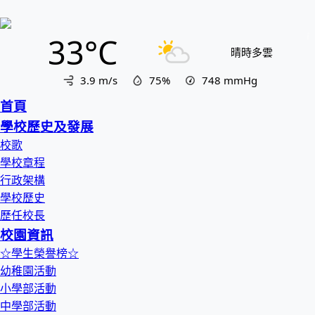
33°C
晴時多雲
3.9 m/s
75%
748
mmHg
首頁
學校歷史及發展
校歌
學校章程
行政架構
學校歷史
歷任校長
校園資訊
☆學生榮譽榜☆
幼稚園活動
小學部活動
中學部活動