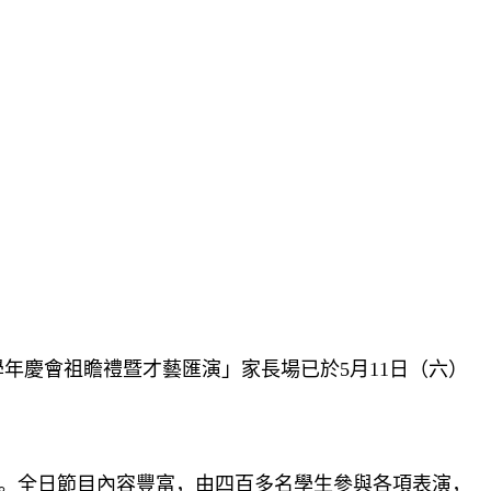
學年慶會祖瞻禮暨才藝匯演」家長場已於5月11日（六）
。全日節目內容豐富，由四百多名學生參與各項表演，