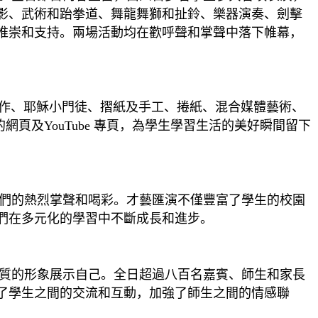
影、武術和跆拳道、舞龍舞獅和扯鈴、樂器演奏、劍擊
推崇和支持。兩場活動均在歡呼聲和掌聲中落下帷幕，
製作、耶穌小門徒、摺紙及手工、捲紙、混合媒體藝術、
頁及YouTube 專頁，為學生學習生活的美好瞬間留下
們的熱烈掌聲和喝彩。才藝匯演不僅豐富了學生的校園
們在多元化的學習中不斷成長和進步。
質的形象展示自己。全日超過八百名嘉賓、師生和家長
了學生之間的交流和互動，加強了師生之間的情感聯