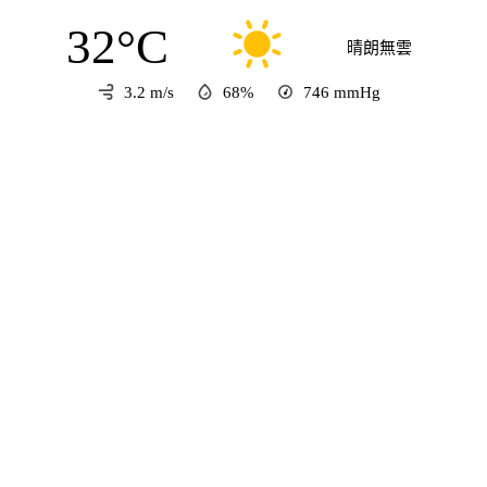
32°C
晴朗無雲
3.2 m/s
68%
746
mmHg