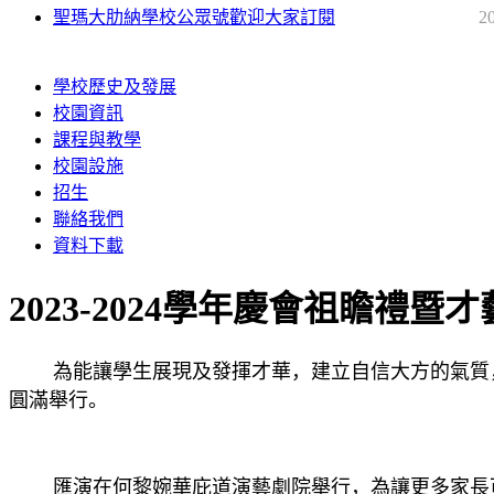
聖瑪大肋納學校公眾號歡迎大家訂閱
2
學校歷史及發展
校園資訊
課程與教學
校園設施
招生
聯絡我們
資料下載
2023-2024學年慶會祖瞻禮暨
為能讓學生展現及發揮才華，建立自信大方的氣質，以及
圓滿舉行。
匯演在何黎婉華庇道演藝劇院舉行，為讓更多家長可