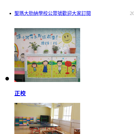
聖瑪大肋納學校公眾號歡迎大家訂閱
2
正校