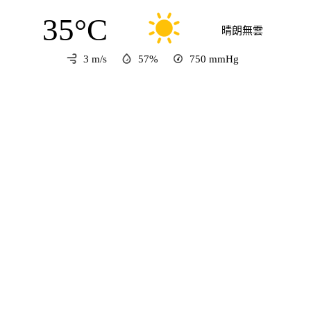
35°C
晴朗無雲
3 m/s
57%
750
mmHg