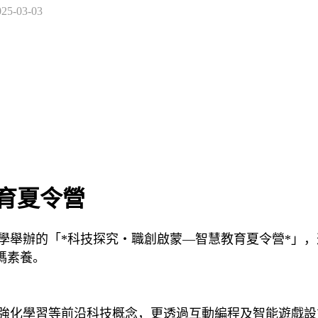
025-03-03
教育夏令營
舉辦的「*科技探究・職創啟蒙—智慧教育夏令營*」，
碼素養。
化學習等前沿科技概念，更透過互動編程及智能遊戲設