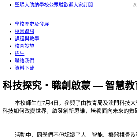
聖瑪大肋納學校公眾號歡迎大家訂閱
2
學校歷史及發展
校園資訊
課程與教學
校園設施
招生
聯絡我們
資料下載
科技探究・職創啟蒙 — 智慧
本校師生在7月4日，參與了由教青局及澳門科技大學
科技如何改變世界，啟發創新思維，培養面向未來的數
活動中，同學們不但認識了人工智能、機器視覺及強