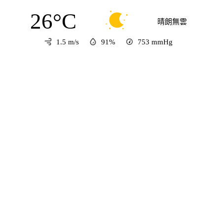
26°C
晴朗無雲
1.5 m/s
91%
753
mmHg