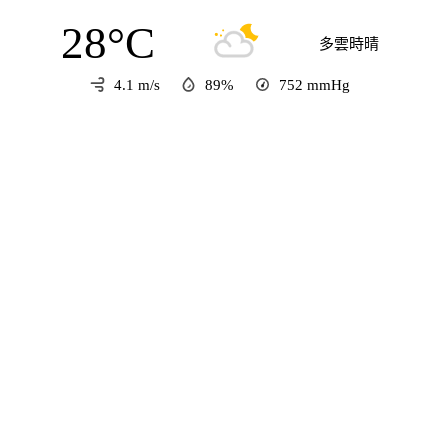
28°C
多雲時晴
4.1 m/s
89%
752
mmHg