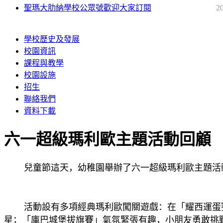
聖瑪大肋納學校公眾號歡迎大家訂閱
2
學校歷史及發展
校園資訊
課程與教學
校園設施
招生
聯絡我們
資料下載
六一超級瑪利歐主題活動回顧
兒童節這天，幼稚園舉辦了六一超級瑪利歐主題活動
活動設有多項經典瑪利歐闖關遊戲：在「耀西運蛋賽
星；「庫巴城堡拔旗賽」氣氛緊張有趣，小朋友勇敢挑戰