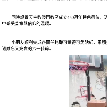
同時設置天主教澳門教區成立450週年特色攤位，透
中感受善意與信仰的溫暖。
小朋友順利完成各關任務即可獲得可愛貼紙，累積指
過難忘又充實的六一佳節。