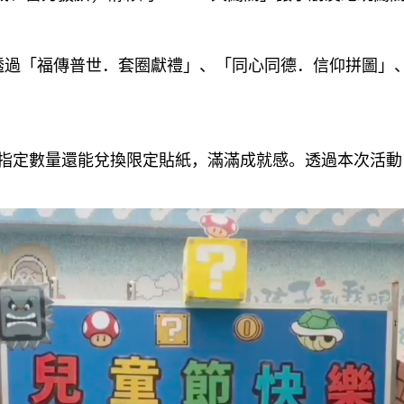
過「福傳普世．套圈獻禮」、「同心同德．信仰拼圖」
定數量還能兌換限定貼紙，滿滿成就感。透過本次活動