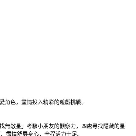
愛角色，盡情投入精彩的遊戲挑戰。
找無敵星」考驗小朋友的觀察力，四處尋找隱藏的星
關、盡情舒展身心，全程活力十足。