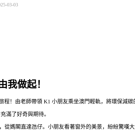
025-03-03
行由我做起！
！由老師帶領 K1 小朋友乘坐澳門輕軌，將環保減碳
中充滿了好奇與期待。
底，從媽閣直達氹仔。小朋友看著窗外的美景，紛紛驚嘆大