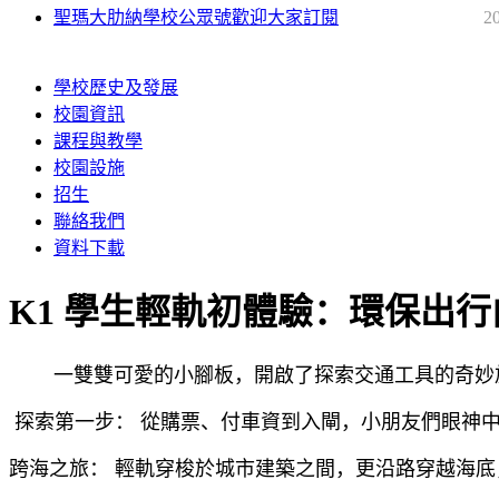
聖瑪大肋納學校公眾號歡迎大家訂閱
2
學校歷史及發展
校園資訊
課程與教學
校園設施
招生
聯絡我們
資料下載
K1 學生輕軌初體驗：環保出
一雙雙可愛的小腳板，開啟了探索交通工具的奇妙旅程
探索第一步： 從購票、付車資到入閘，小朋友們眼神
跨海之旅： 輕軌穿梭於城市建築之間，更沿路穿越海