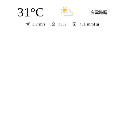
31°C
多雲時晴
3.7 m/s
75%
751
mmHg