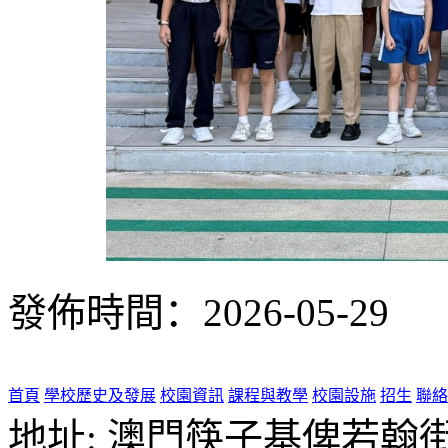
發佈時間：2026-05-29
首頁
學校歷史及發展
校園資訊
課程與教學
校園設施
招生
聯絡
地址: 澳門筷子基俾若翰街28號