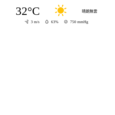
32°C
晴朗無雲
3 m/s
63%
750
mmHg