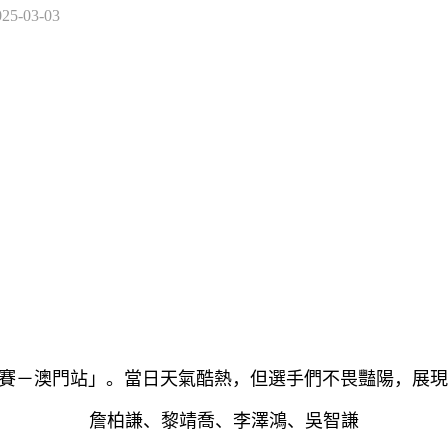
025-03-03
賽－澳門站」。當日天氣酷熱，但選手們不畏豔陽，展現
詹柏謙、黎靖喬、李澤鴻、吳智謙