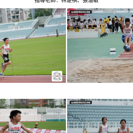
指導老師：林楚祺、張溢敏