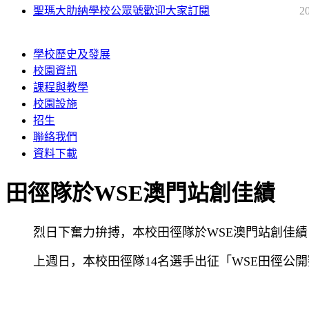
聖瑪大肋納學校公眾號歡迎大家訂閱
2
學校歷史及發展
校園資訊
課程與教學
校園設施
招生
聯絡我們
資料下載
田徑隊於WSE澳門站創佳績
烈日下奮力拚搏，本校田徑隊於WSE澳門站創佳績
上週日，本校田徑隊14名選手出征「WSE田徑公開