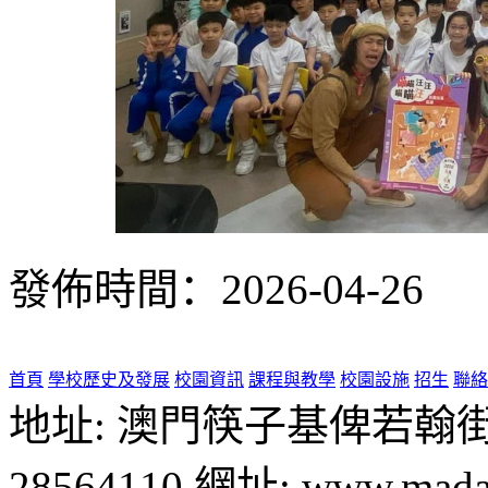
發佈時間：2026-04-26
首頁
學校歷史及發展
校園資訊
課程與教學
校園設施
招生
聯絡
地址: 澳門筷子基俾若翰街28號
28564110 網址: www.madal