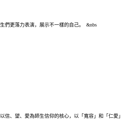
更落力表演，展示不一樣的自己。 &nbs
以信、望、愛為師生信仰的核心，以「寬容」和「仁愛」