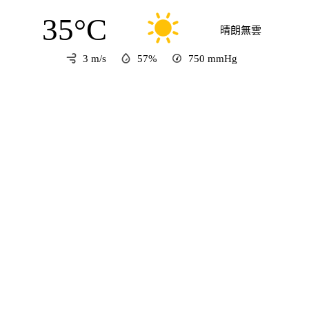
35°C
晴朗無雲
3 m/s
57%
750
mmHg