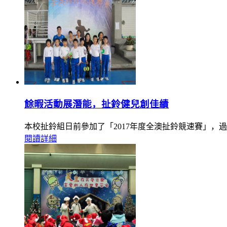
餘暇活動展潛能，扯鈴健兒創佳績
本校扯鈴組日前參加了「2017年度全澳扯鈴競速賽」
閱讀詳細