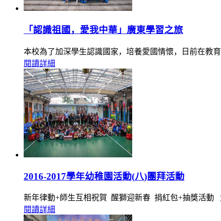
「認識祖國，愛我中華」廣東學習之旅
本校為了加深學生認識國家，培養愛國情懷，日前在教育
閱讀詳細
2016-2017學年幼稚園活動(八)團拜活動
新年律動+師生互相祝賀 醒獅迎新春 捐紅包+抽獎活動
閱讀詳細