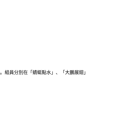
要。組員分別在「蜻蜓點水」、「大鵬展翅」