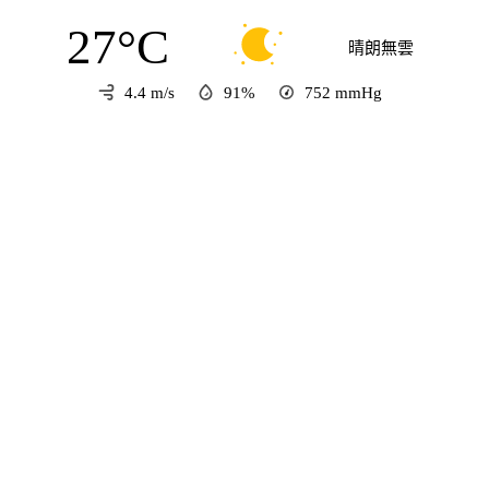
27°C
晴朗無雲
4.4 m/s
91%
752
mmHg