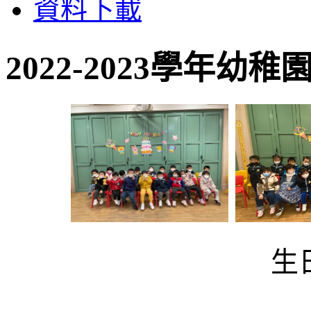
資料下載
2022-2023學年幼
生