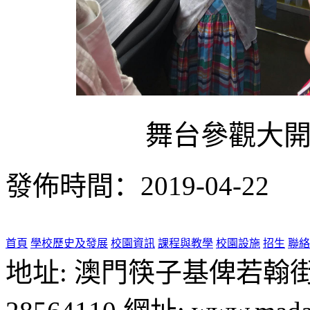
舞台參觀大
發佈時間：2019-04-22
首頁
學校歷史及發展
校園資訊
課程與教學
校園設施
招生
聯絡
地址: 澳門筷子基俾若翰街28號